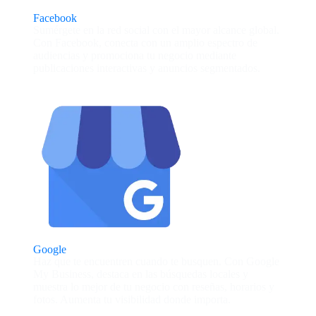
Facebook
Sumérgete en la red social con el mayor alcance global.
Con Facebook, conecta con un amplio espectro de
audiencias y promociona tu negocio mediante
publicaciones interactivas y anuncios segmentados.
Google
Haz que te encuentren cuando te busquen. Con Google
My Business, destaca en las búsquedas locales y
muestra lo mejor de tu negocio con reseñas, horarios y
fotos. Aumenta tu visibilidad donde importa.