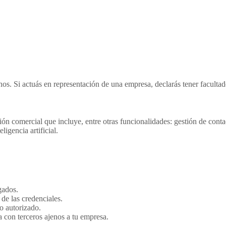
lientes
Páginas Web
Community Manager
Nosotros
os. Si actuás en representación de una empresa, declarás tener facultades
 comercial que incluye, entre otras funcionalidades: gestión de cont
ligencia artificial.
gados.
de las credenciales.
o autorizado.
 con terceros ajenos a tu empresa.