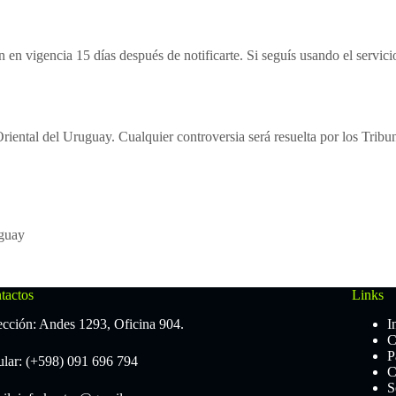
n vigencia 15 días después de notificarte. Si seguís usando el servicio
Oriental del Uruguay. Cualquier controversia será resuelta por los Trib
uguay
tactos
Links
ección: Andes 1293, Oficina 904.
I
C
P
ular: (+598) 091 696 794
C
S