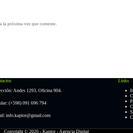
a la próxima vez que comente.
tactos
Links
ección: Andes 1293, Oficina 904.
I
C
P
ular: (+598) 091 696 794
C
S
il: info.kaptor@gmail.com
C
Copyright © 2026 - Kaptor - Agencia Digital