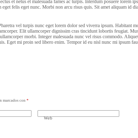
enectus et netus et malesuada fames ac turpis. Interdum posuere lorem ip
am eget felis eget nunc. Morbi non arcu risus quis. Sit amet aliquam id d
retra vel turpis nunc eget lorem dolor sed viverra ipsum. Habitant morb
corper. Elit ullamcorper dignissim cras tincidunt lobortis feugiat. Mus
sed ullamcorper morbi. Integer malesuada nunc vel risus commodo. Aliquet
is. Eget mi proin sed libero enim. Tempor id eu nisl nunc mi ipsum fau
án marcados con
*
Web