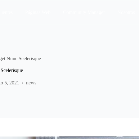
lientes
Páginas Web
Community Manager
Nosotros
get Nunc Scelerisque
Scelerisque
lio 5, 2021
news