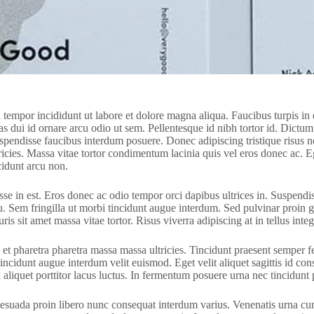
d tempor incididunt ut labore et dolore magna aliqua. Faucibus turpis 
stas dui id ornare arcu odio ut sem. Pellentesque id nibh tortor id. Dic
suspendisse faucibus interdum posuere. Donec adipiscing tristique risu
icies. Massa vitae tortor condimentum lacinia quis vel eros donec ac. Eg
cidunt arcu non.
se in est. Eros donec ac odio tempor orci dapibus ultrices in. Suspendiss
cu. Sem fringilla ut morbi tincidunt augue interdum. Sed pulvinar proin 
is sit amet massa vitae tortor. Risus viverra adipiscing at in tellus integ
 pharetra pharetra massa massa ultricies. Tincidunt praesent semper feu
incidunt augue interdum velit euismod. Eget velit aliquet sagittis id con
 aliquet porttitor lacus luctus. In fermentum posuere urna nec tincidunt
alesuada proin libero nunc consequat interdum varius. Venenatis urna cur