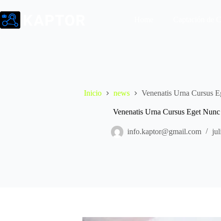
Saltar
al
Home
Captación de C
contenido
Inicio
news
Venenatis Urna Cursus E
Venenatis Urna Cursus Eget Nunc 
info.kaptor@gmail.com
ju