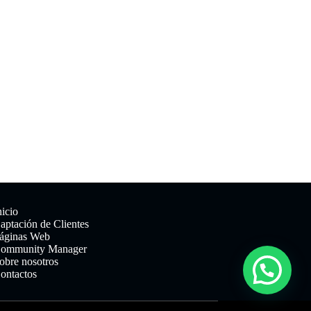
nicio
aptación de Clientes
áginas Web
ommunity Manager
obre nosotros
ontactos