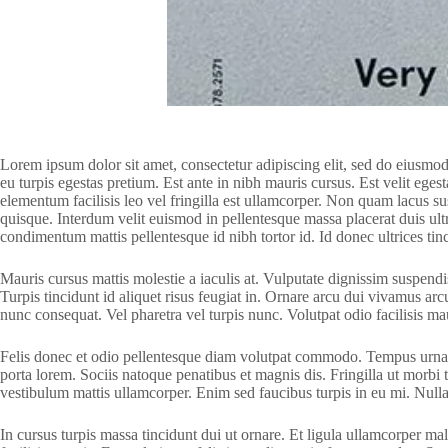
Lorem ipsum dolor sit amet, consectetur adipiscing elit, sed do eiusmo
eu turpis egestas pretium. Est ante in nibh mauris cursus. Est velit ege
elementum facilisis leo vel fringilla est ullamcorper. Non quam lacus 
quisque. Interdum velit euismod in pellentesque massa placerat duis ultr
condimentum mattis pellentesque id nibh tortor id. Id donec ultrices tin
Mauris cursus mattis molestie a iaculis at. Vulputate dignissim suspendis
Turpis tincidunt id aliquet risus feugiat in. Ornare arcu dui vivamus ar
nunc consequat. Vel pharetra vel turpis nunc. Volutpat odio facilisis maur
Felis donec et odio pellentesque diam volutpat commodo. Tempus urna et
porta lorem. Sociis natoque penatibus et magnis dis. Fringilla ut morbi t
vestibulum mattis ullamcorper. Enim sed faucibus turpis in eu mi. Nulla
In cursus turpis massa tincidunt dui ut ornare. Et ligula ullamcorper m