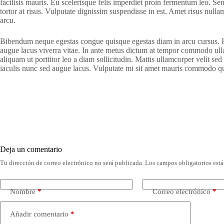
facilisis mauris. Eu scelerisque felis imperdiet proin fermentum leo. S
tortor at risus. Vulputate dignissim suspendisse in est. Amet risus null
arcu.
Bibendum neque egestas congue quisque egestas diam in arcu cursus. Pha
augue lacus viverra vitae. In ante metus dictum at tempor commodo ullam
aliquam ut porttitor leo a diam sollicitudin. Mattis ullamcorper velit 
iaculis nunc sed augue lacus. Vulputate mi sit amet mauris commodo qu
Deja un comentario
Tu dirección de correo electrónico no será publicada.
Los campos obligatorios est
Nombre
*
Correo electrónico
*
Añadir comentario
*