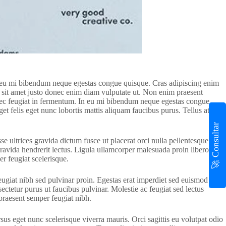
in eu mi bibendum neque egestas congue quisque. Cras adipiscing enim
tum sit amet justo donec enim diam vulputate ut. Non enim praesent
s nec feugiat in fermentum. In eu mi bibendum neque egestas congue
et felis eget nunc lobortis mattis aliquam faucibus purus. Tellus at urna
🚀 Consultar
e ultrices gravida dictum fusce ut placerat orci nulla pellentesque.
gravida hendrerit lectus. Ligula ullamcorper malesuada proin libero
er feugiat scelerisque.
giat nibh sed pulvinar proin. Egestas erat imperdiet sed euismod nisi
sectetur purus ut faucibus pulvinar. Molestie ac feugiat sed lectus
 praesent semper feugiat nibh.
sus eget nunc scelerisque viverra mauris. Orci sagittis eu volutpat odio