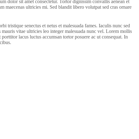
sum dolor sit amet consectetur. Tortor dignissim convallis aenean et
iam maecenas ultricies mi. Sed blandit libero volutpat sed cras ornare
i tristique senectus et netus et malesuada fames. Iaculis nunc sed
 mauris vitae ultricies leo integer malesuada nunc vel. Lorem mollis
 porttitor lacus luctus accumsan tortor posuere ac ut consequat. In
cibus.